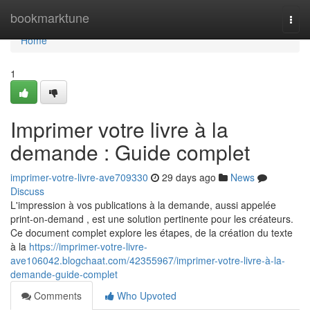
Home
bookmarktune
Togg
navi
Home
1
Imprimer votre livre à la
demande : Guide complet
imprimer-votre-livre-ave709330
29 days ago
News
Discuss
L'impression à vos publications à la demande, aussi appelée
print-on-demand , est une solution pertinente pour les créateurs.
Ce document complet explore les étapes, de la création du texte
à la
https://imprimer-votre-livre-
ave106042.blogchaat.com/42355967/imprimer-votre-livre-à-la-
demande-guide-complet
Comments
Who Upvoted