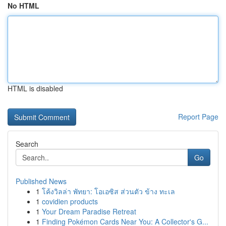
No HTML
HTML is disabled
Report Page
Search
Go
Published News
1
โค้งวิลล่า พัทยา: โอเอซิส ส่วนตัว ข้าง ทะเล
1
covidien products
1
Your Dream Paradise Retreat
1
Finding Pokémon Cards Near You: A Collector's G...