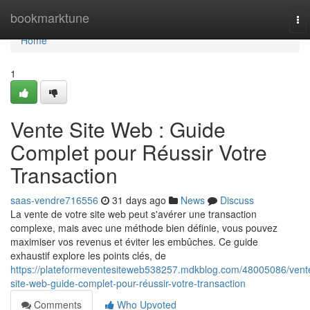
Home
bookmarktune
To
nav
Home
1
Vente Site Web : Guide
Complet pour Réussir Votre
Transaction
saas-vendre716556
31 days ago
News
Discuss
La vente de votre site web peut s'avérer une transaction
complexe, mais avec une méthode bien définie, vous pouvez
maximiser vos revenus et éviter les embûches. Ce guide
exhaustif explore les points clés, de
https://plateformeventesiteweb538257.mdkblog.com/48005086/vent
site-web-guide-complet-pour-réussir-votre-transaction
Comments
Who Upvoted