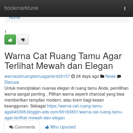
Home
bookmarktune
Togg
navi
Home
1
Warna Cat Ruang Tamu Agar
Terlihat Mewah dan Elegan
warnacatruangtamuagarter429157
28 days ago
News
Discuss
Untuk menciptakan nuansa elegan di ruang tamu Anda, pemilihan
warna sangat penting . Pilihan warna seperti charcoal yang bisa
memberikan tampilan modern, atau krem bagi kesan
keanggunan. Sebagai
https://warna-cat-ruang-tamu-
aga645308.bloggin-ads.com/65183831/warna-cat-ruang-tamu-
agar-terlihat-mewah-dan-elegan
Comments
Who Upvoted