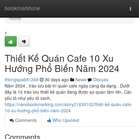
Home
bookmarktune
Togg
navi
Home
1
Thiết Kế Quán Cafe 10 Xu
Hướng Phổ Biến Năm 2024
thicngspa691268
30 days ago
News
Discuss
Năm 2024 , trào lưu bài trí quán cafe ngày càng đa dạng . Dưới
đây là 10 trào lưu thiết kế quán đang được sự quan tâm lớn. Các
yếu tố như yếu tố xanh,
https://nanobookmarking.com/story21630102/thiết-kế-quán-cafe-
10-xu-hướng-phổ-biến-năm-2024
Comments
Who Upvoted
Comments