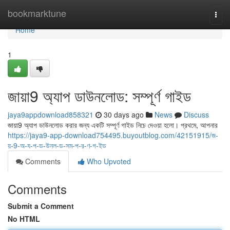
Home
bookmarktune
Togg
navi
Home
1
জায়া9 অ্যাপ ডাউনলোড: সম্পূর্ণ গাইড
jaya9appdownload858321
30 days ago
News
Discuss
জায়া9 অ্যাপ ডাউনলোড করার জন্য একটি সম্পূর্ণ গাইড নিচে দেওয়া হলো। প্রথমে, আপনার
https://jaya9-app-download754495.buyoutblog.com/42151915/জ-
য়-9-অ-য-প-ড-উনল-ড-সম-প-র-ণ-গ-ইড
Comments
Who Upvoted
Comments
Submit a Comment
No HTML