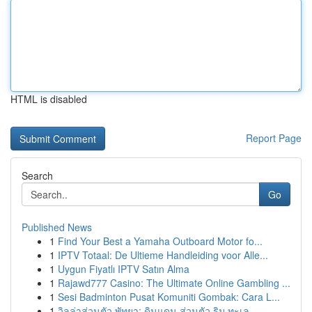
HTML is disabled
Report Page
Search
Go
Published News
1
Find Your Best a Yamaha Outboard Motor fo...
1
IPTV Totaal: De Ultieme Handleiding voor Alle...
1
Uygun Fiyatlı IPTV Satın Alma
1
Rajawd777 Casino: The Ultimate Online Gambling ...
1
Sesi Badminton Pusat Komuniti Gombak: Cara L...
1
วิลล่าส่วนตัว พัทยา: ดินแดน ส่วนตัว ริม ทะเล