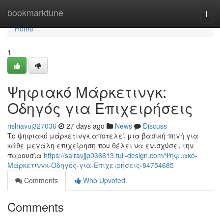
Home
bookmarktune
Togg
navi
Home
1
Ψηφιακό Μάρκετινγκ:
Οδηγός για Επιχειρήσεις
rishiavuj327036
27 days ago
News
Discuss
Το ψηφιακό μάρκετινγκ αποτελεί μια βασική πηγή για
κάθε μεγάλη επιχείρηση που θέλει να ενισχύσει την
παρουσία
https://sairavjjp036613.full-design.com/Ψηφιακό-
Μάρκετινγκ-Οδηγός-για-Επιχειρήσεις-84754685
Comments
Who Upvoted
Comments