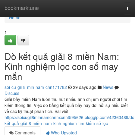
Home
bookmarktune
Tog
navi
Home
1
Dò kết quả giải 8 miền Nam:
Kinh nghiệm lọc con số may
mắn
soi-cu-gii-8-min-nam-chn171782
29 days ago
News
Discuss
Giải bảy miền Nam luôn thu hút nhiều anh chị em người chơi tìm
kiếm thông tin. Việc dò bảng kết quả bảy này đòi hỏi sự hiểu biết
về các kỹ thuật phân tích. Bài viết
https://soicugii8minnamchnhxcnht595626.bloggip.com/42363489/dò
kết-quả-giải-8-miền-nam-kinh-nghiệm-tìm-kiếm-số-lộc
Comments
Who Upvoted