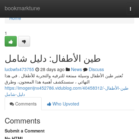
Home
bookmarktune
Togg
navi
Home
1
طين الأطفال: دليل شامل
lucbwfx473755
28 days ago
News
Discuss
تُعتبر طين الأطفال وسيلة ممتعة للترفيه والتجربة للأطفال . في هذا
النهائي ، سنستكشف أهمية هذا المعجون، وطرق
https://imogenijnx452786.vidublog.com/40458312/طين-الأطفال-
دليل-شامل
Comments
Who Upvoted
Comments
Submit a Comment
No HTML