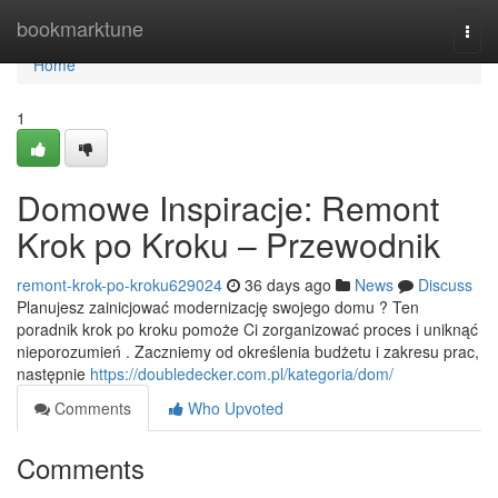
Home
bookmarktune
Togg
navi
Home
1
Domowe Inspiracje: Remont
Krok po Kroku – Przewodnik
remont-krok-po-kroku629024
36 days ago
News
Discuss
Planujesz zainicjować modernizację swojego domu ? Ten
poradnik krok po kroku pomoże Ci zorganizować proces i uniknąć
nieporozumień . Zaczniemy od określenia budżetu i zakresu prac,
następnie
https://doubledecker.com.pl/kategoria/dom/
Comments
Who Upvoted
Comments