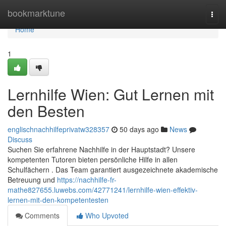
Home
bookmarktune
Togg
navi
Home
1
Lernhilfe Wien: Gut Lernen mit
den Besten
englischnachhilfeprivatw328357
50 days ago
News
Discuss
Suchen Sie erfahrene Nachhilfe in der Hauptstadt? Unsere
kompetenten Tutoren bieten persönliche Hilfe in allen
Schulfächern . Das Team garantiert ausgezeichnete akademische
Betreuung und
https://nachhilfe-fr-
mathe827655.luwebs.com/42771241/lernhilfe-wien-effektiv-
lernen-mit-den-kompetentesten
Comments
Who Upvoted