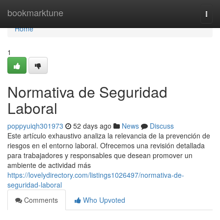
Home
bookmarktune
Togg
navi
Home
1
Normativa de Seguridad
Laboral
poppyuiqh301973
52 days ago
News
Discuss
Este artículo exhaustivo analiza la relevancia de la prevención de
riesgos en el entorno laboral. Ofrecemos una revisión detallada
para trabajadores y responsables que desean promover un
ambiente de actividad más
https://lovelydirectory.com/listings1026497/normativa-de-
seguridad-laboral
Comments
Who Upvoted