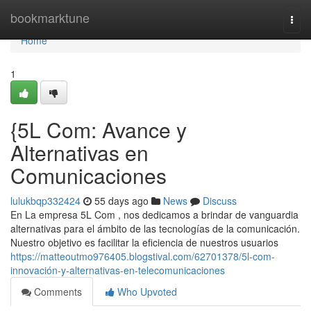
Home
bookmarktune
Togg
navi
Home
1
{5L Com: Avance y
Alternativas en
Comunicaciones
lulukbqp332424
55 days ago
News
Discuss
En La empresa 5L Com , nos dedicamos a brindar de vanguardia
alternativas para el ámbito de las tecnologías de la comunicación.
Nuestro objetivo es facilitar la eficiencia de nuestros usuarios
https://matteoutmo976405.blogstival.com/62701378/5l-com-
innovación-y-alternativas-en-telecomunicaciones
Comments
Who Upvoted