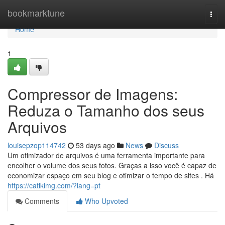
Home
bookmarktune
Togg
navi
Home
1
Compressor de Imagens:
Reduza o Tamanho dos seus
Arquivos
louisepzop114742
53 days ago
News
Discuss
Um otimizador de arquivos é uma ferramenta importante para
encolher o volume dos seus fotos. Graças a isso você é capaz de
economizar espaço em seu blog e otimizar o tempo de sites . Há
https://catlkimg.com/?lang=pt
Comments
Who Upvoted