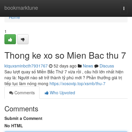
Home
bookmarktune
Togg
navi
Home
1
Thong ke xo so Mien Bac thu 7
ktquxsminbcth7931767
52 days ago
News
Discuss
Sau lượt quay số Miền Bắc Thứ 7 vừa rồi , câu hỏi lớn nhất hiện
nay là: Người nào sẽ trở thành tỷ phú mới ? Phần thưởng giá trị
tiếp tục làm nóng mong
https://xosovip.top/xsmb/thu-7
Comments
Who Upvoted
Comments
Submit a Comment
No HTML