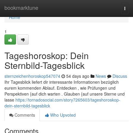
Home
bookmarktune
Togg
navi
Home
1
Tageshoroskop: Dein
Sternbild-Tagesblick
sternzeichenhoroskop547074
54 days ago
News
Discuss
Ihr Tagesblick liefert dir interessante Informationen bezüglich
eurem kommenden Ablauf. Entdecken , wie Prüfungen und
Perspektiven {auf dich warten . Glauben {auf unsere Sterne und
lasse
https://tornadosocial.com/story7265603/tageshoroskop-
dein-sternbild-tagesblick
Comments
Who Upvoted
Comments