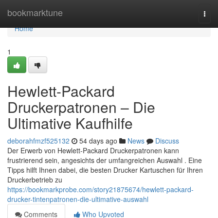
Home
bookmarktune
Togg
navi
Home
1
Hewlett-Packard
Druckerpatronen – Die
Ultimative Kaufhilfe
deborahfmzf525132
54 days ago
News
Discuss
Der Erwerb von Hewlett-Packard Druckerpatronen kann
frustrierend sein, angesichts der umfangreichen Auswahl . Eine
Tipps hilft Ihnen dabei, die besten Drucker Kartuschen für Ihren
Druckerbetrieb zu
https://bookmarkprobe.com/story21875674/hewlett-packard-
drucker-tintenpatronen-die-ultimative-auswahl
Comments
Who Upvoted