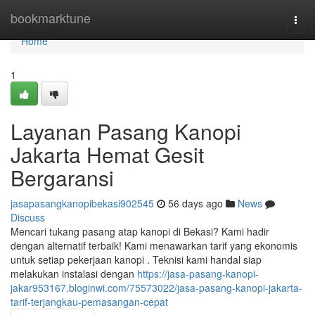
Home
bookmarktune
Togg
navi
Home
1
Layanan Pasang Kanopi
Jakarta Hemat Gesit
Bergaransi
jasapasangkanopibekasi902545
56 days ago
News
Discuss
Mencari tukang pasang atap kanopi di Bekasi? Kami hadir
dengan alternatif terbaik! Kami menawarkan tarif yang ekonomis
untuk setiap pekerjaan kanopi . Teknisi kami handal siap
melakukan instalasi dengan
https://jasa-pasang-kanopi-
jakar953167.bloginwi.com/75573022/jasa-pasang-kanopi-jakarta-
tarif-terjangkau-pemasangan-cepat