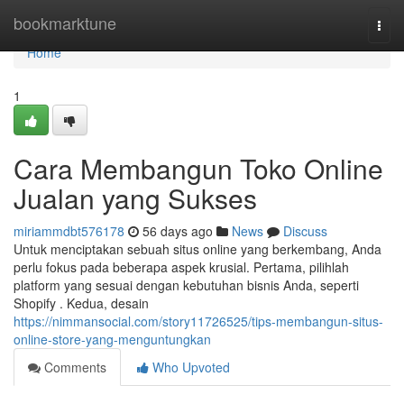
Home
bookmarktune
Togg
navi
Home
1
Cara Membangun Toko Online
Jualan yang Sukses
miriammdbt576178
56 days ago
News
Discuss
Untuk menciptakan sebuah situs online yang berkembang, Anda
perlu fokus pada beberapa aspek krusial. Pertama, pilihlah
platform yang sesuai dengan kebutuhan bisnis Anda, seperti
Shopify . Kedua, desain
https://nimmansocial.com/story11726525/tips-membangun-situs-
online-store-yang-menguntungkan
Comments
Who Upvoted