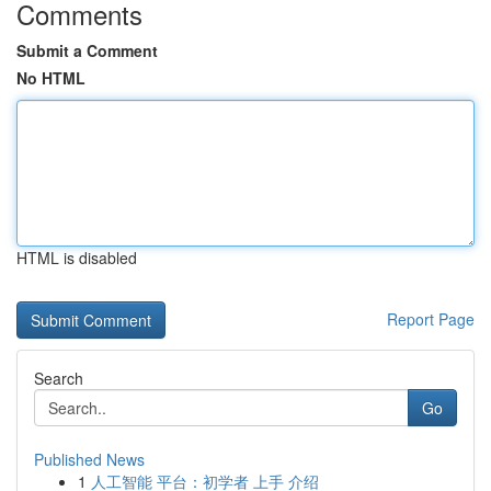
Comments
Submit a Comment
No HTML
HTML is disabled
Report Page
Search
Go
Published News
1
人工智能 平台：初学者 上手 介绍