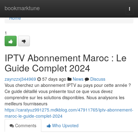
Home
bookmarktune
Togg
navi
Home
1
IPTV Abonnement Maroc : Le
Guide Complet 2024
zaynzzxj344969
57 days ago
News
Discuss
Vous cherchez un abonnement IPTV au pays pour cette année ?
Ce guide détaillé vous présente tout ce que vous devez
comprendre sur les solutions disponibles. Nous analysons les
meilleurs fournisseurs
https://caratyuz991275.mdkblog.com/47911765/iptv-abonnement-
maroc-le-guide-complet-2024
Comments
Who Upvoted