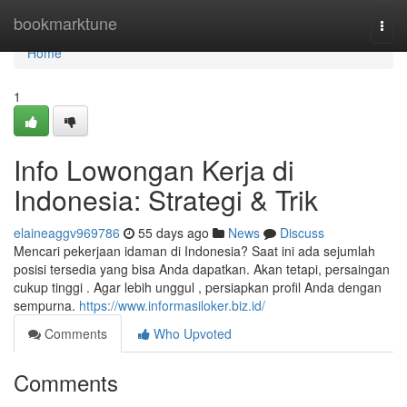
Home
bookmarktune
Togg
navi
Home
1
Info Lowongan Kerja di
Indonesia: Strategi & Trik
elaineaggv969786
55 days ago
News
Discuss
Mencari pekerjaan idaman di Indonesia? Saat ini ada sejumlah
posisi tersedia yang bisa Anda dapatkan. Akan tetapi, persaingan
cukup tinggi . Agar lebih unggul , persiapkan profil Anda dengan
sempurna.
https://www.informasiloker.biz.id/
Comments
Who Upvoted
Comments