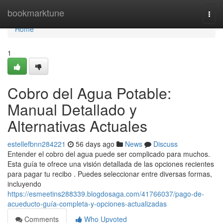
Home
bookmarktune
Togg
navi
Home
1
Cobro del Agua Potable:
Manual Detallado y
Alternativas Actuales
estellefbnn284221
56 days ago
News
Discuss
Entender el cobro del agua puede ser complicado para muchos.
Esta guía te ofrece una visión detallada de las opciones recientes
para pagar tu recibo . Puedes seleccionar entre diversas formas,
incluyendo
https://esmeetins288339.blogdosaga.com/41766037/pago-de-
acueducto-guía-completa-y-opciones-actualizadas
Comments
Who Upvoted