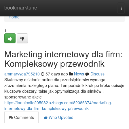
Home
bookmarktune
Togg
navi
Home
1
Marketing internetowy dla firm:
Kompleksowy przewodnik
ammarvyga795210
57 days ago
News
Discuss
Skuteczny działanie online dla przedsiębiorstw wymaga
zrozumienia rozległego planu. Ten poradnik krok po kroku opisuje
kluczowe obszary, takie jak optymalizacja dla silników ,
sponsorowane akcje
https://fannieoitc205982.xzblogs.com/82086374/marketing-
internetowy-dla-firm-kompleksowy-przewodnik
Comments
Who Upvoted