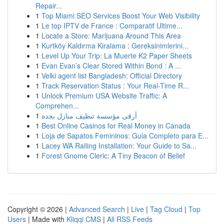
Repair...
1
Top Miami SEO Services Boost Your Web Visibility
1
Le top IPTV de France : Comparatif Ultime...
1
Locate a Store: Marijuana Around This Area
1
Kurtköy Kaldırma Kiralama : Gereksinimlerini...
1
Level Up Your Trip: La Muerte K2 Paper Sheets
1
Evan Evan’s Clear Stored Within Bond : A ...
1
Velki agent list Bangladesh: Official Directory
1
Track Reservation Status : Your Real-Time R...
1
Unlock Premium USA Website Traffic: A
Comprehen...
1
أرقى مؤسسة تنظيف منازل بجدة
1
Best Online Casinos for Real Money in Canada
1
Loja de Sapatos Femininos: Guia Completo para E...
1
Lacey WA Railing Installation: Your Guide to Sa...
1
Forest Gnome Cleric: A Tiny Beacon of Belief
Copyright © 2026 |
Advanced Search
|
Live
|
Tag Cloud
|
Top
Users
| Made with
Kliqqi CMS
|
All RSS Feeds