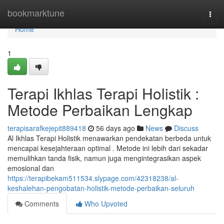
Home
bookmarktune
Togg
navi
Home
1
Terapi Ikhlas Terapi Holistik :
Metode Perbaikan Lengkap
terapisarafkejepit889418
56 days ago
News
Discuss
Al Ikhlas Terapi Holistik menawarkan pendekatan berbeda untuk
mencapai kesejahteraan optimal . Metode ini lebih dari sekadar
memulihkan tanda fisik, namun juga mengintegrasikan aspek
emosional dan
https://terapibekam511534.slypage.com/42318238/al-
keshalehan-pengobatan-holistik-metode-perbaikan-seluruh
Comments
Who Upvoted