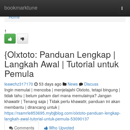
Home
bookmarktune
Togg
navi
Home
1
{Olxtoto: Panduan Lengkap |
Langkah Awal | Tutorial untuk
Pemula
leawchz317170
53 days ago
News
Discuss
Ingin memulai | mencoba | menjelajahi Olxtoto, tetapi bingung |
tidak tahu | belum paham dari mana memulainya? Jangan
khawatir | Tenang saja | Tidak perlu khawatir, panduan ini akan
membantu | dirancang untuk |
https://rsamrle853695.mybjjblog.com/olxtoto-panduan-lengkap-
langkah-awal-tutorial-untuk-pemula-53090137
Comments
Who Upvoted