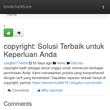
Home
bookmarktune
Togg
navi
Home
1
copyright: Solusi Terbaik untuk
Keperluan Anda
zoegkto774606
55 days ago
News
Discuss
copyright hadir sebagai solusi unggul untuk memenuhi berbagai
permintaan Anda. Kami menawarkan produk yang komprehensif
dengan tarif yang bersahabat. Dapatkan layanan terbaik hanya di
copyright, partner
https://lanceinmy682761.blogdun.com/profile
Comments
Who Upvoted
Comments