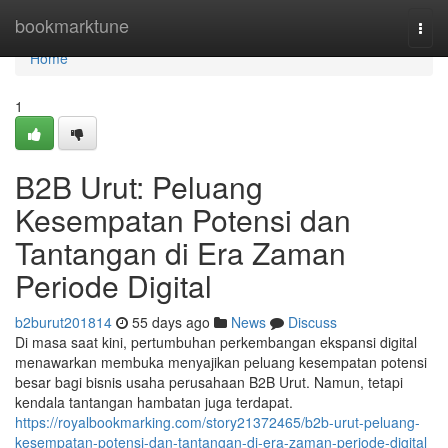
Home
bookmarktune
Togg
navi
Home
1
B2B Urut: Peluang
Kesempatan Potensi dan
Tantangan di Era Zaman
Periode Digital
b2burut201814
55 days ago
News
Discuss
Di masa saat kini, pertumbuhan perkembangan ekspansi digital
menawarkan membuka menyajikan peluang kesempatan potensi
besar bagi bisnis usaha perusahaan B2B Urut. Namun, tetapi
kendala tantangan hambatan juga terdapat.
https://royalbookmarking.com/story21372465/b2b-urut-peluang-
kesempatan-potensi-dan-tantangan-di-era-zaman-periode-digital