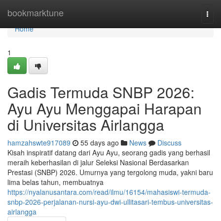
Home
bookmarktune
Togg
navi
Home
1
Gadis Termuda SNBP 2026:
Ayu Ayu Menggapai Harapan
di Universitas Airlangga
hamzahswte917089
55 days ago
News
Discuss
Kisah inspiratif datang dari Ayu Ayu, seorang gadis yang berhasil
meraih keberhasilan di jalur Seleksi Nasional Berdasarkan
Prestasi (SNBP) 2026. Umurnya yang tergolong muda, yakni baru
lima belas tahun, membuatnya
https://nyalanusantara.com/read/ilmu/16154/mahasiswi-termuda-
snbp-2026-perjalanan-nursi-ayu-dwi-ullitasari-tembus-universitas-
airlangga