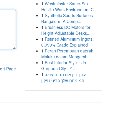
1
Westminster Same-Sex
Hostile Work Environment C...
1
Synthetic Sports Surfaces
Bangalore: A Comp...
1
Brushless DC Motors for
Height-Adjustable Desks...
1
Refined Aluminium Ingots:
0.999% Grade Explained
1
Peran Perempuan daerah
Maluku dalam Mengemb...
1
Best Interior Stylists in
Gurgaon City : Y...
ort Page
1
עורך דין אברהם הופרט:
המומחה שלך בדיני נזיקין