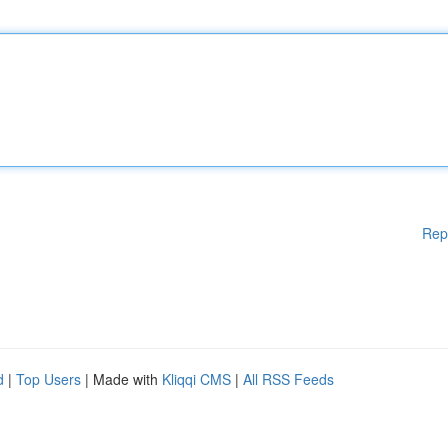
Rep
d
|
Top Users
| Made with
Kliqqi CMS
|
All RSS Feeds