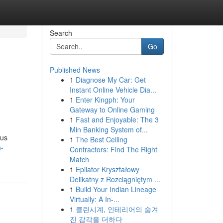
Search
Go
Published News
1
Diagnose My Car: Get
Instant Online Vehicle Dia...
1
Enter Kingph: Your
Gateway to Online Gaming
1
Fast and Enjoyable: The 3
Min Banking System of...
ous
1
The Best Ceiling
n-
Contractors: Find The Right
Match
1
Epilator Kryształowy
Delikatny z Rozciągniętym ...
1
Build Your Indian Lineage
Virtually: A In-...
1
클린시계, 인테리어의 숨겨
진 감각을 더하다