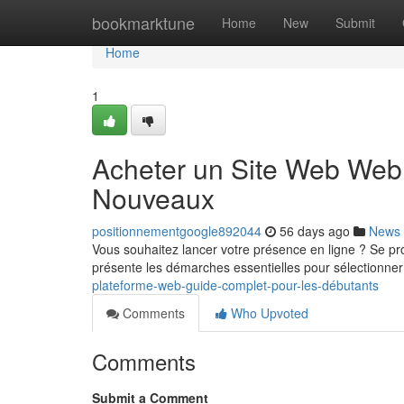
Home
bookmarktune
Home
New
Submit
Home
1
Acheter un Site Web Web 
Nouveaux
positionnementgoogle892044
56 days ago
News
Vous souhaitez lancer votre présence en ligne ? Se p
présente les démarches essentielles pour sélectionner
plateforme-web-guide-complet-pour-les-débutants
Comments
Who Upvoted
Comments
Submit a Comment