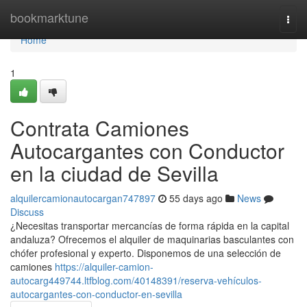
Home
bookmarktune
Togg
navi
Home
1
Contrata Camiones
Autocargantes con Conductor
en la ciudad de Sevilla
alquilercamionautocargan747897
55 days ago
News
Discuss
¿Necesitas transportar mercancías de forma rápida en la capital
andaluza? Ofrecemos el alquiler de maquinarias basculantes con
chófer profesional y experto. Disponemos de una selección de
camiones
https://alquiler-camion-
autocarg449744.ltfblog.com/40148391/reserva-vehículos-
autocargantes-con-conductor-en-sevilla