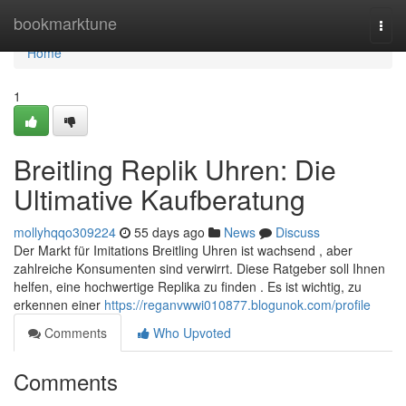
Home
bookmarktune
Togg
navi
Home
1
Breitling Replik Uhren: Die
Ultimative Kaufberatung
mollyhqqo309224
55 days ago
News
Discuss
Der Markt für Imitations Breitling Uhren ist wachsend , aber
zahlreiche Konsumenten sind verwirrt. Diese Ratgeber soll Ihnen
helfen, eine hochwertige Replika zu finden . Es ist wichtig, zu
erkennen einer
https://reganvwwi010877.blogunok.com/profile
Comments
Who Upvoted
Comments