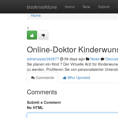
Home
bookmarktune
Home
New
Submit
Home
1
Online-Doktor Kinderwun
adrianayejo362877
58 days ago
News
Discus
Sie planen ein Kind ? Der Virtuelle Arzt für Kinderwun
zu werden. Profitieren Sie von personalisierter Unters
Comments
Who Upvoted
Comments
Submit a Comment
No HTML