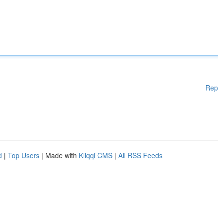
Rep
d
|
Top Users
| Made with
Kliqqi CMS
|
All RSS Feeds