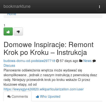
Home
bookmarktune
Togg
navi
Home
1
Domowe Inspiracje: Remont
Krok po Kroku – Instrukcja
budowa-domu-od-podstaw297718
57 days ago
News
Discuss
Planowanie odświeżenia wnętrza może wydawać się
skomplikowane , jednak z naszym instrukcją z pewnością dasz
radę. Niniejszy przewodnik krok po kroku wskaże Ci przez
kluczowe etapy, od od
https://lewysgjyr426820.wikiparticularization.com/user
Comments
Who Upvoted