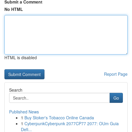
Submit a Comment
No HTML
HTML is disabled
Report Page
Search
Go
Published News
1
Buy Stoker's Tobacco Online Canada
1
CyberpunkCyberpunk 2077CP77 2077: OUm Guia
Defi...