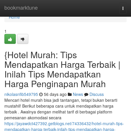
Home
bookmarktune
Togg
navi
Home
1
{Hotel Murah: Tips
Mendapatkan Harga Terbaik |
Inilah Tips Mendapatkan
Harga Penginapan Murah
nikolasnfib549795
56 days ago
News
Discuss
Mencari hotel murah bisa jadi tantangan, tetapi bukan berarti
mustahil! Berikut beberapa cara untuk mendapatkan harga
terbaik . Awalnya dengan melihat tarif di berbagai platform
pemesanan akomodasi secara
https://jayawdct427392.getblogs.net/74336432/hotel-murah-tips-
mendapatkan-harga-terbaik-inilah-tips-mendapatkan-harga-