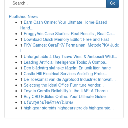
Go
Published News
1
Earn Cash Online: Your Ultimate Home-Based
Hand...
1
FroggyAds Case Studies: Real Results , Real Ca...
1
Download Quick Memory Editor: Free and Fast
1
PKV Games: CaraPKV Permainan: MetodePKV Judi:
L...
1
Unforgettable 4-Day Tsavo West & Amboseli Wildl...
1
Leading Artificial Intelligence Tools: A Compa...
1
Den blådvärg skånske fågeln: En unik liten hane
1
Castle Hill Electrical Services Assisting Prote...
1
De Toekomst van de Agrofood Industrie: Innovati...
1
Selecting the Ideal Office Furniture Vendor...
1
Toyota Corolla Reliability in the UAE: A Thorou...
1
Buy CBD Edibles Online: Your Ultimate Guide
1
ปรับปรุงเว็บไซต์ราคาไม่แพง
1
high gear steroids highgearsteroids highgearste...