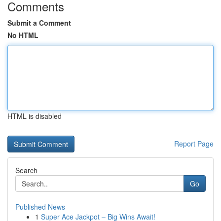
Comments
Submit a Comment
No HTML
HTML is disabled
Report Page
Search
Go
Published News
1
Super Ace Jackpot – Big Wins Await!