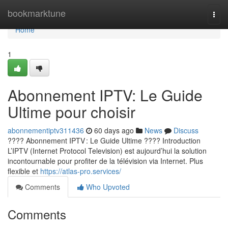
Home
bookmarktune
Togg
navi
Home
1
Abonnement IPTV: Le Guide
Ultime pour choisir
abonnementiptv311436
60 days ago
News
Discuss
???? Abonnement IPTV : Le Guide Ultime ???? Introduction
L’IPTV (Internet Protocol Television) est aujourd’hui la solution
incontournable pour profiter de la télévision via Internet. Plus
flexible et
https://atlas-pro.services/
Comments
Who Upvoted
Comments