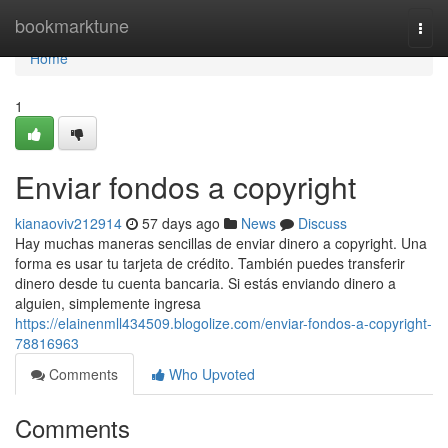
Home
bookmarktune
Togg
navi
Home
1
Enviar fondos a copyright
kianaoviv212914
57 days ago
News
Discuss
Hay muchas maneras sencillas de enviar dinero a copyright. Una
forma es usar tu tarjeta de crédito. También puedes transferir
dinero desde tu cuenta bancaria. Si estás enviando dinero a
alguien, simplemente ingresa
https://elainenmll434509.blogolize.com/enviar-fondos-a-copyright-
78816963
Comments
Who Upvoted
Comments