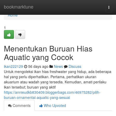
Home
bookmarktune
Togg
navi
Home
1
Menentukan Buruan Hias
Aquatic yang Cocok
ikan222129
56 days ago
News
Discuss
Untuk mengoleksi ikan hias freshwater yang hidup, ada beberapa
hal yang perlu diperhatikan. Pertama, perhatikan ukuran
akuarium atau wadah yang tersedia. Kemudian, amati perilaku
ikan tersebut; buruan yang aktif
https://annieudkb830409.bloggerbags.com/46975282/pilih-
buruan-ornamental-aquatic-yang-sesuai
Comments
Who Upvoted