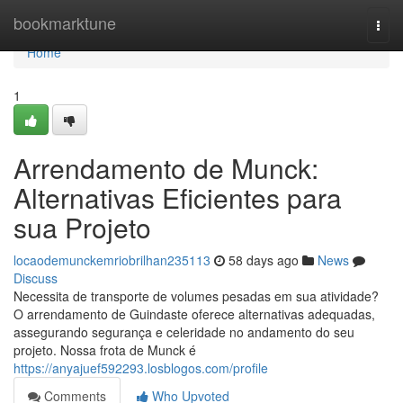
Home
bookmarktune
Togg
navi
Home
1
Arrendamento de Munck:
Alternativas Eficientes para
sua Projeto
locaodemunckemriobrilhan235113
58 days ago
News
Discuss
Necessita de transporte de volumes pesadas em sua atividade?
O arrendamento de Guindaste oferece alternativas adequadas,
assegurando segurança e celeridade no andamento do seu
projeto. Nossa frota de Munck é
https://anyajuef592293.losblogos.com/profile
Comments
Who Upvoted