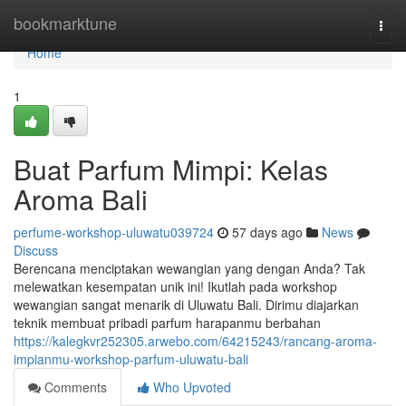
Home
bookmarktune
Togg
navi
Home
1
Buat Parfum Mimpi: Kelas
Aroma Bali
perfume-workshop-uluwatu039724
57 days ago
News
Discuss
Berencana menciptakan wewangian yang dengan Anda? Tak
melewatkan kesempatan unik ini! Ikutlah pada workshop
wewangian sangat menarik di Uluwatu Bali. Dirimu diajarkan
teknik membuat pribadi parfum harapanmu berbahan
https://kalegkvr252305.arwebo.com/64215243/rancang-aroma-
impianmu-workshop-parfum-uluwatu-bali
Comments
Who Upvoted