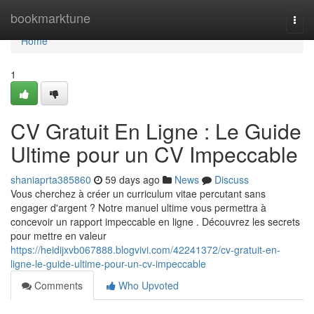
Home
bookmarktune
Togg
navi
Home
1
CV Gratuit En Ligne : Le Guide
Ultime pour un CV Impeccable
shaniaprta385860
59 days ago
News
Discuss
Vous cherchez à créer un curriculum vitae percutant sans
engager d'argent ? Notre manuel ultime vous permettra à
concevoir un rapport impeccable en ligne . Découvrez les secrets
pour mettre en valeur
https://heidijxvb067888.blogvivi.com/42241372/cv-gratuit-en-
ligne-le-guide-ultime-pour-un-cv-impeccable
Comments
Who Upvoted