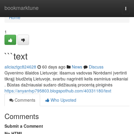
Home
bookmarktune
Togg
navi
Home
1
```text
aliciaztgc824628
60 days ago
News
Discuss
Gyvenimo išlaidos Lietuvoje: išsamus vadovas Norėdami įvertinti
tikrąjį biudžetą Lietuvoje, svarbu nagrinėti kelis esminius veiksniai
. Būstas dažniausiai sudaro didžiausią procentą piniginės
https://anyantvp795803.blogspothub.com/40331180/text
Comments
Who Upvoted
Comments
Submit a Comment
No HTML