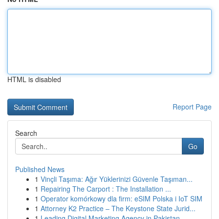
HTML is disabled
Report Page
Search
Go
Published News
1
Vinçli Taşıma: Ağır Yüklerinizi Güvenle Taşıman...
1
Repairing The Carport : The Installation ...
1
Operator komórkowy dla firm: eSIM Polska i IoT SIM
1
Attorney K2 Practice – The Keystone State Jurid...
1
Leading Digital Marketing Agency in Pakistan