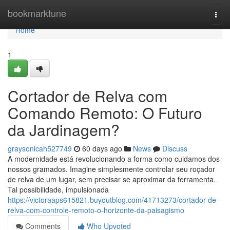
Home
bookmarktune
Togg
navi
Home
1
Cortador de Relva com
Comando Remoto: O Futuro
da Jardinagem?
graysonicah527749
60 days ago
News
Discuss
A modernidade está revolucionando a forma como cuidamos dos
nossos gramados. Imagine simplesmente controlar seu roçador
de relva de um lugar, sem precisar se aproximar da ferramenta.
Tal possibilidade, impulsionada
https://victoraaps615821.buyoutblog.com/41713273/cortador-de-
relva-com-controle-remoto-o-horizonte-da-paisagismo
Comments
Who Upvoted