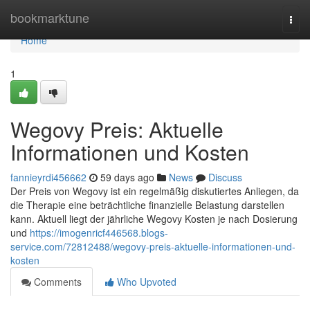
Home
bookmarktune
Togg
navi
Home
1
Wegovy Preis: Aktuelle
Informationen und Kosten
fannieyrdi456662
59 days ago
News
Discuss
Der Preis von Wegovy ist ein regelmäßig diskutiertes Anliegen, da
die Therapie eine beträchtliche finanzielle Belastung darstellen
kann. Aktuell liegt der jährliche Wegovy Kosten je nach Dosierung
und
https://imogenricf446568.blogs-
service.com/72812488/wegovy-preis-aktuelle-informationen-und-
kosten
Comments
Who Upvoted