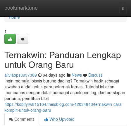
Home
bookmarktune
Togg
navi
Home
1
Ternakwin: Panduan Lengkap
untuk Orang Baru
aliviaopsu937389
64 days ago
News
Discuss
Ingin memulai bisnis burung daging? Ternakwin hadir sebagai
jawaban andal untuk para peternak ternak. Tutorial ini akan
membahas dengan detail berbagai aspek penting, dari persiapan
pertama, pemilihan bibit
https://kobifyrw815104.theisblog.com/42034843/ternakwin-cara-
komplit-untuk-orang-baru
Comments
Who Upvoted