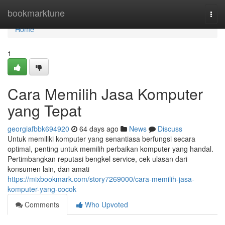
Home
bookmarktune
Togg
navi
Home
1
Cara Memilih Jasa Komputer
yang Tepat
georgiafbbk694920
64 days ago
News
Discuss
Untuk memiliki komputer yang senantiasa berfungsi secara
optimal, penting untuk memilih perbaikan komputer yang handal.
Pertimbangkan reputasi bengkel service, cek ulasan dari
konsumen lain, dan amati
https://mixbookmark.com/story7269000/cara-memilih-jasa-
komputer-yang-cocok
Comments
Who Upvoted