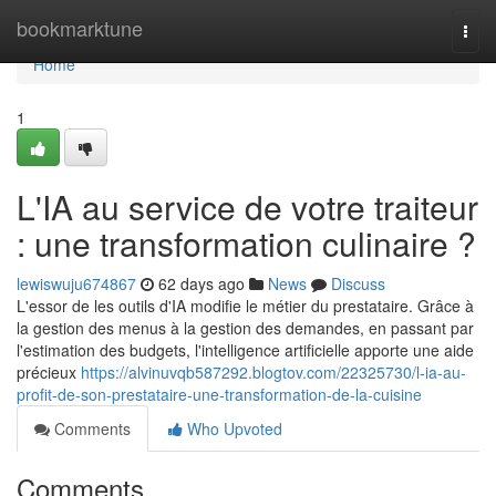
Home
bookmarktune
Togg
navi
Home
1
L'IA au service de votre traiteur
: une transformation culinaire ?
lewiswuju674867
62 days ago
News
Discuss
L'essor de les outils d'IA modifie le métier du prestataire. Grâce à
la gestion des menus à la gestion des demandes, en passant par
l'estimation des budgets, l'intelligence artificielle apporte une aide
précieux
https://alvinuvqb587292.blogtov.com/22325730/l-ia-au-
profit-de-son-prestataire-une-transformation-de-la-cuisine
Comments
Who Upvoted
Comments