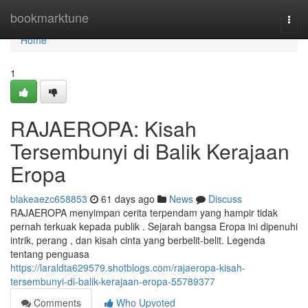
Home
bookmarktune
Togg
navi
Home
1
RAJAEROPA: Kisah
Tersembunyi di Balik Kerajaan
Eropa
blakeaezc658853
61 days ago
News
Discuss
RAJAEROPA menyimpan cerita terpendam yang hampir tidak
pernah terkuak kepada publik . Sejarah bangsa Eropa ini dipenuhi
intrik, perang , dan kisah cinta yang berbelit-belit. Legenda
tentang penguasa
https://laraldta629579.shotblogs.com/rajaeropa-kisah-
tersembunyi-di-balik-kerajaan-eropa-55789377
Comments
Who Upvoted