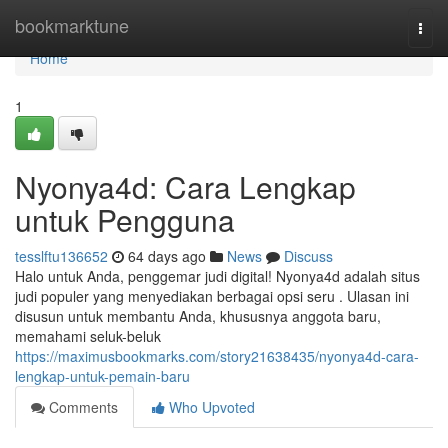
Home
bookmarktune
Togg
navi
Home
1
Nyonya4d: Cara Lengkap
untuk Pengguna
tesslftu136652
64 days ago
News
Discuss
Halo untuk Anda, penggemar judi digital! Nyonya4d adalah situs
judi populer yang menyediakan berbagai opsi seru . Ulasan ini
disusun untuk membantu Anda, khususnya anggota baru,
memahami seluk-beluk
https://maximusbookmarks.com/story21638435/nyonya4d-cara-
lengkap-untuk-pemain-baru
Comments
Who Upvoted